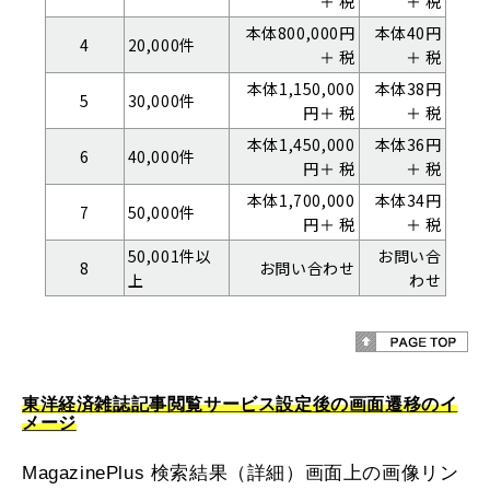
＋ 税
＋ 税
本体800,000円
本体40円
4
20,000件
＋ 税
＋ 税
本体1,150,000
本体38円
5
30,000件
円＋ 税
＋ 税
本体1,450,000
本体36円
6
40,000件
円＋ 税
＋ 税
本体1,700,000
本体34円
7
50,000件
円＋ 税
＋ 税
50,001件以
お問い合
8
お問い合わせ
上
わせ
東洋経済雑誌記事閲覧サービス設定後の画面遷移のイ
メージ
MagazinePlus 検索結果（詳細）画面上の画像リン