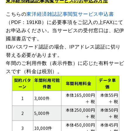
東洋経済雑誌記事閲覧サービスのお申込み方法
こちらの
東洋経済雑誌記事閲覧サービス申込書
（PDF：191KB）に必要事項をご記入の上FAXにて
お申込みください。当サービスの受付窓口は、紀伊
國屋書店です。
ID/パスワード認証の場合、IPアドレス認証に切り
替える必要があります。
年間のご利用件数（表示件数）に応じた有料サービ
スです（料金は税別）。
契約パタ
年間利用可能
データ単
年間利用料金
ーン
件数
価
本体165,000円
本体55円
1
3,000件
＋ 税
＋ 税
本体250,000円
本体50円
2
5,000件
＋ 税
＋ 税
本体450,000円
本体45円
3
10,000件