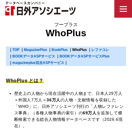
WhoPlus
TOP
MagazinePlus
BookPlus
WhoPlus
レファコレ
BOOKデータASPサービス
BOOKデータASPサービスPlus
magazineplus目次ASPサービス
WhoPlus とは？
歴史上の人物から現在活躍中の人物まで、日本人29万人
＋外国人7万人＝
36万人
の人物・文献情報を収録した
「WHO」に、日外アソシエーツ刊行の「人物レファレン
ス事典」（各種人物事典の索引）の
69万人
を追加して横
断検索できる総合人物情報データベースです（2026.6現
在）。