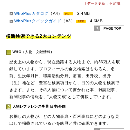
〔データ更新：不定期〕
WhoPlusカタログ
（A4）
2.4MB
PDF
WhoPlusクイックガイド
（A3）
4.6MB
PDF
横断検索できる2大コンテンツ
WHO
（人物・文献情報）
歴史上の人物から、現在活躍する人物まで、約36万人を収
録しています。プロフィールの全文検索はもちろん、名
前、生没年月日、職業活動分野、肩書、出身校、出身
（生）地など…豊富な検索項目から、目的の人物を検索で
きます。また、その人物について書かれた本、雑誌記事、
新聞記事の情報を、“人物文献”として併載しています。
人物レファレンス事典 日本/外国
お探しの人物が、どの人物事典・百科事典にどのような見
出しで掲載されているかを略歴と共に確認できます。