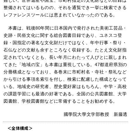
難しい。世界遺産や国宝、市町村指定の文化財などの目録は
整備されてはいるものの、それを通覧でき一挙に検索できる
レファレンスツールには恵まれていなかったのである。
本書は、戦後80年間に日本国内で発行された美術工芸品・
史跡・民俗文化に関する総合図書目録であり、ユネスコ登
録・国指定の著名な文化財だけではなく、年中行事・祭り・
石仏などの文献も余すところなく収録する。たとえ文化財指
定されていなくとも、長い年月にわたって人びとに親しまれ
てきた「地域の宝」も本書は重視している。47都道府県別の
分冊構成となっており、各巻末に市町村名・寺社・祭礼など
から引ける事項名索引を付し、検索に配慮した構成となって
いる。地域史の研究者、歴史愛好家はもちろん、中学・高校
の課題学習にも最適の好著である。全国の公共図書館、大学
図書館、学校図書館などに常備することをお勧めする。
國學院大學文学部教授 新藤透
＜全体構成＞