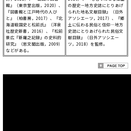
館』（東京堂出版，2020）、
の歴史－地方史誌にとりあげ
『図書館と江戸時代の人び
られた地名文献目録』（日外
と』（柏書房，2017）、『北
アソシエーツ，2017）、『郷
海道戦国史と松前氏』（洋泉
土に伝わる民俗と信仰―地方
社歴史新書，2016）、『松前
史誌にとりあげられた民俗文
景広『新羅之記録』の史料的
献目録』（日外アソシエー
研究』（思文閣出版，2009）
ツ，2018）を監修。
などがある｡