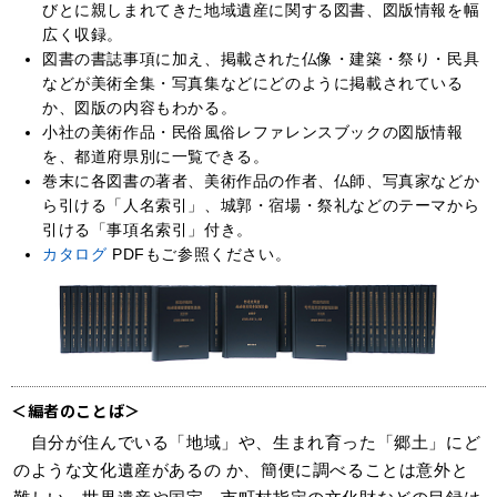
びとに親しまれてきた地域遺産に関する図書、図版情報を幅
広く収録。
図書の書誌事項に加え、掲載された仏像・建築・祭り・民具
などが美術全集・写真集などにどのように掲載されている
か、図版の内容もわかる。
小社の美術作品・民俗風俗レファレンスブックの図版情報
を、都道府県別に一覧できる。
巻末に各図書の著者、美術作品の作者、仏師、写真家などか
ら引ける「人名索引」、城郭・宿場・祭礼などのテーマから
引ける「事項名索引」付き。
カタログ
PDFもご参照ください。
＜編者のことば＞
自分が住んでいる「地域」や、生まれ育った「郷土」にど
のような文化遺産があるの か、簡便に調べることは意外と