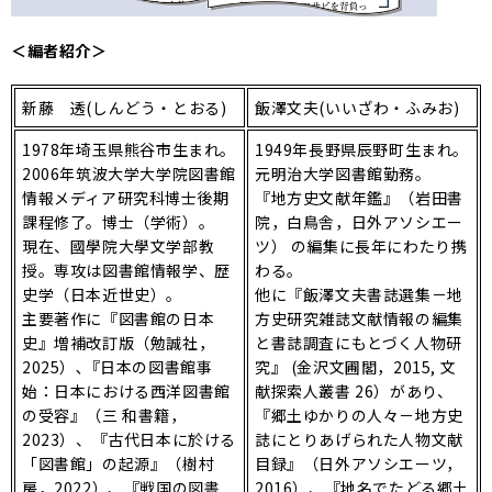
＜編者紹介＞
新藤 透(しんどう・とおる)
飯澤文夫(いいざわ・ふみお)
1978年埼玉県熊谷市生まれ。
1949年長野県辰野町生まれ。
2006年筑波大学大学院図書館
元明治大学図書館勤務。
情報メディア研究科博士後期
『地方史文献年鑑』（岩田書
課程修了。博士（学術）。
院，白鳥舎，日外アソシエー
現在、國學院大學文学部教
ツ） の編集に長年にわたり携
授。専攻は図書館情報学、歴
わる。
史学（日本近世史）。
他に『飯澤文夫書誌選集－地
主要著作に『図書館の日本
方史研究雑誌文献情報の編集
史』増補改訂版（勉誠社，
と書誌調査にもとづく人物研
2025）､『日本の図書館事
究』 (金沢文圃閣，2015, 文
始：日本における西洋図書館
献探索人叢書 26）があり、
の受容』（三 和書籍，
『郷土ゆかりの人々－地方史
2023）、『古代日本に於ける
誌にとりあげられた人物文献
「図書館」の起源』（樹村
目録』（日外アソシエーツ，
房，2022）、『戦国の図書
2016）、『地名でたどる郷土