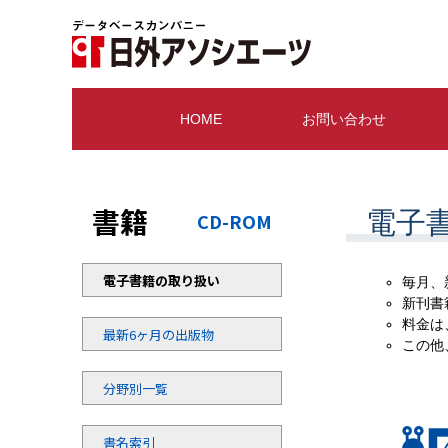
HOME
お問い合わせ
書籍
電子書
CD-ROM
電子書籍の取り扱い
毎月、
新刊書
料金は
最新6ヶ月の出版物
この他
分野別一覧
書名索引