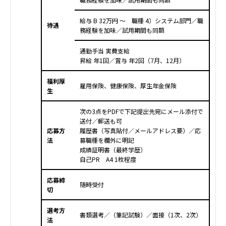
給与 B 32万円 ～ 職種 4）システム部門／職
待遇
務経験を加味／試用期間も同額
通勤手当 実費支給
昇給 年1回／賞与 年2回（7月、12月）
福利厚
雇用保険、健康保険、厚生年金保険
生
次の3点をPDFで下記提出先宛にメール添付で
送付／郵送も可
応募方
履歴書（写真貼付／メールアドレス要）／応
法
募職種を欄外に明記
成績証明書（最終学歴）
自己PR A4 1枚程度
応募締
随時受付
切
選考方
書類選考／（筆記試験）／面接（1次、2次）
法