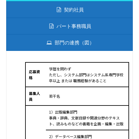
契約社員
パート事務職員
部門の連携（図）
学歴を問わず
応募資
ただし、システム部門はシステム系専門学校
格
卒以上 または 職務経験があること
募集人
若干名
員
1）出版編集部門
事典・辞典、文献目録や関連分野のテキス
ト、読みものなどの書籍を企画・編集・出版
2）データベース編集部門