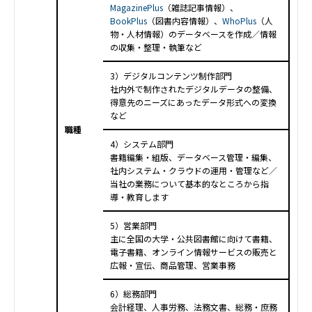
MagazinePlus
（雑誌記事情報）、
BookPlus
（図書内容情報）、
WhoPlus
（人
物・人材情報）のデータベースを作成／情報
の収集・整理・執筆など
3）デジタルコンテンツ制作部門
社内外で制作されたデジタルデータの整備、
得意先のニーズにあったデータ形式への変換
など
職種
4）システム部門
書籍編集・組版、データベース管理・編集、
社内システム・クラウドの運用・管理など／
当社の業務について基本的なところから指
導・教育します
5）営業部門
主に全国の大学・公共図書館に向けて書籍、
電子書籍、オンライン情報サービスの販売と
広報・宣伝、商品管理、営業事務
6）総務部門
会計経理、人事労務、法務文書、総務・庶務