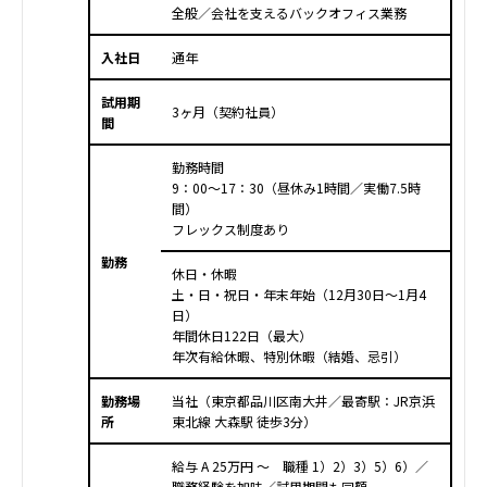
全般／会社を支えるバックオフィス業務
入社日
通年
試用期
3ヶ月（契約社員）
間
勤務時間
9：00～17：30（昼休み1時間／実働7.5時
間）
フレックス制度あり
勤務
休日・休暇
土・日・祝日・年末年始（12月30日～1月4
日）
年間休日122日（最大）
年次有給休暇、特別休暇（結婚、忌引）
勤務場
当社（東京都品川区南大井／最寄駅：JR京浜
所
東北線 大森駅 徒歩3分）
給与 A 25万円 ～ 職種 1）2）3）5）6）／
職務経験を加味／試用期間も同額