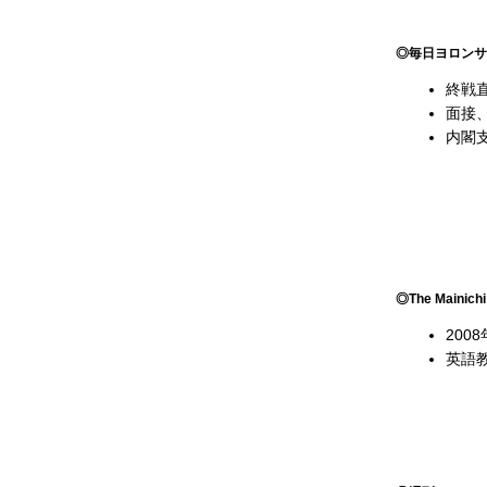
◎
毎日ヨロンサ
終戦直
面接
内閣
◎The Mainichi
200
英語