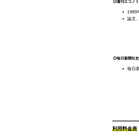
◎週刊エコノミ
19
論文
◎毎日新聞社史
毎日
利用料金表