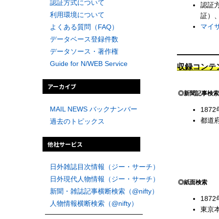
認証方式について
認証方
利用環境について
証）、
マイ
よくある質問（FAQ）
データベース登録件数
データソース・著作権
Guide for N/WEB Service
収録コンテ
アーカイブ
◎新聞記事検索
MAIL NEWS バックナンバー
187
都道
過去のトピックス
他社サービス
日外雑誌目次情報（ジー・サーチ）
日外現代人物情報（ジー・サーチ）
◎紙面検索
新聞・雑誌記事横断検索（@nifty）
187
人物情報横断検索（@nifty）
東京