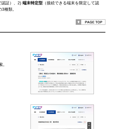
認証）、2)
端末特定型
（接続できる端末を限定して認
の3種類。
索。