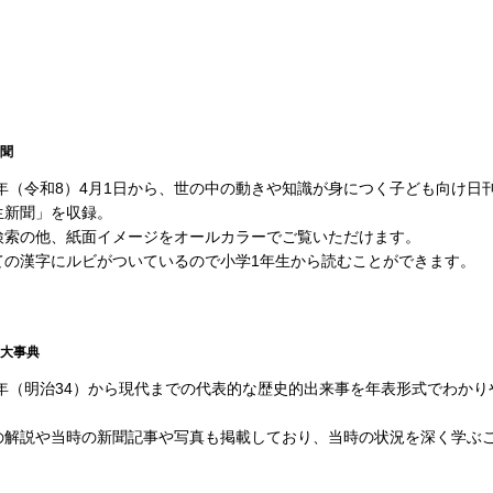
聞
26年（令和8）4月1日から、世の中の動きや知識が身につく子ども向け日
生新聞」を収録。
検索の他、紙面イメージをオールカラーでご覧いただけます。
ての漢字にルビがついているので小学1年生から読むことができます。
大事典
01年（明治34）から現代までの代表的な歴史的出来事を年表形式でわかり
の解説や当時の新聞記事や写真も掲載しており、当時の状況を深く学ぶ
。