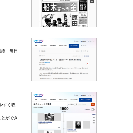
刊紙「毎日
やすく収
ことができ