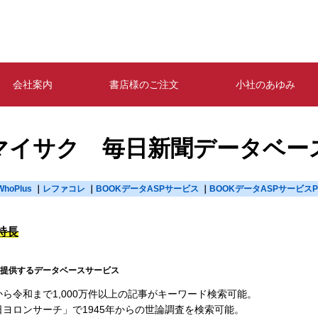
会社案内
書店様のご注文
小社のあゆみ
マイサク 毎日新聞データベー
WhoPlus
レファコレ
BOOKデータASPサービス
BOOKデータASPサービスPl
特長
提供するデータベースサービス
から令和まで1,000万件以上の記事がキーワード検索可能。
日ヨロンサーチ」で1945年からの世論調査を検索可能。