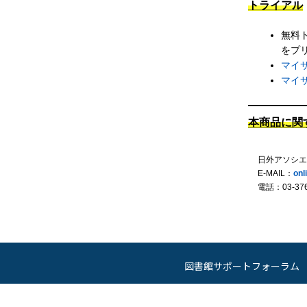
トライアル
無料
をプ
マイ
マイ
本商品に関
日外アソシエ
E-MAIL：
onl
電話：03-3763
図書館サポートフォーラム