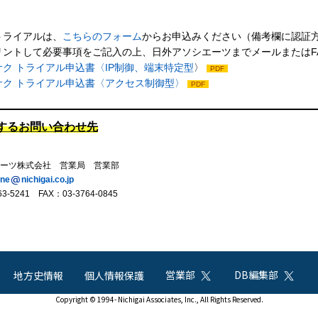
トライアルは、
こちらのフォーム
からお申込みください（備考欄に認証方
リントして必要事項をご記入の上、日外アソシエーツまでメールまたはF
サク トライアル申込書〈IP制御、端末特定型
〉
PDF
サク トライアル申込書〈アクセス制御型〉
PDF
するお問い合わせ先
ーツ株式会社 営業局 営業部
ine
nichigai.co.jp
-5241 FAX：03-3764-0845
営業部
DB編集部
地方史情報
個人情報保護
Copyright © 1994- Nichigai Associates, Inc., All Rights Reserved.