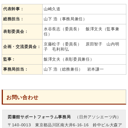
代表幹事：
山崎久道
総務担当：
山下 浩（事務局兼任）
水谷長志（委員長） 飯澤文夫（監事兼
表彰委員会：
任）
京藤松子（委員長） 原田智子 山内明
企画・交流委員会：
子 毛利和弘
監事：
飯澤文夫（表彰委員兼任）
事務局担当：
山下 浩（総務兼任） 岩本謙一
お問い合わせ
図書館サポートフォーラム事務局
（日外アソシエーツ内）
〒140-0013 東京都品川区南大井6-16-16 鈴中ビル大森ア