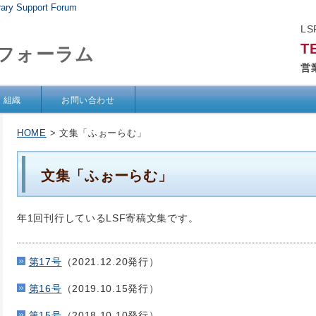
Support Forum
L
T
フォーラム
営
組織
お問い合わせ
HOME
> 文集「ふぉーらむ」
文集「ふぉーらむ」
年1回刊行しているLSF寄稿文集です。
第17号
（2021.12.20発行）
第16号
（2019.10.15発行）
第15号
（2018.10.10発行）