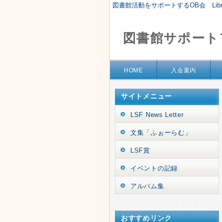
図書館活動をサポートするOB会 Library 
図書館サポート
HOME
入会案内
サイトメニュー
LSF News Letter
文集「ふぉーらむ」
LSF賞
イベントの記録
アルバム集
おすすめリンク