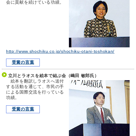
会に貢献を続けている功績。
http://www.shochiku.co.jp/shochiku-otani-toshokan/
受賞の言葉
立川とラオスを絵本で結ぶ会（嶋田 敏郎氏）
絵本を翻訳しラオスへ送付
する活動を通じて、市民の手
による国際交流を行っている
功績。
受賞の言葉