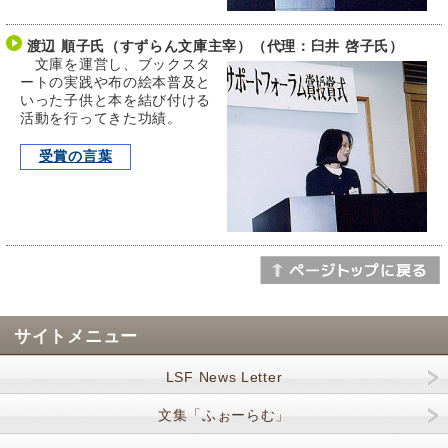
渡辺 順子氏（すずらん文庫主宰）（代理：臼井 啓子氏）
文庫を運営し、ブックスタ
ートの実践や布の絵本普及と
いった子供と本を結び付ける
活動を行ってきた功績。
受賞の言葉
サイトメニュー
LSF News Letter
文集「ふぉーらむ」