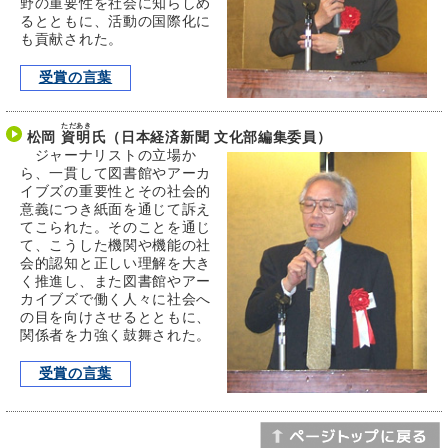
野の重要性を社会に知らしめ
るとともに、活動の国際化に
も貢献された。
受賞の言葉
ただあき
松岡
資明
氏（日本経済新聞 文化部編集委員）
ジャーナリストの立場か
ら、一貫して図書館やアーカ
イブズの重要性とその社会的
意義につき紙面を通じて訴え
てこられた。そのことを通じ
て、こうした機関や機能の社
会的認知と正しい理解を大き
く推進し、また図書館やアー
カイブズで働く人々に社会へ
の目を向けさせるとともに、
関係者を力強く鼓舞された。
受賞の言葉