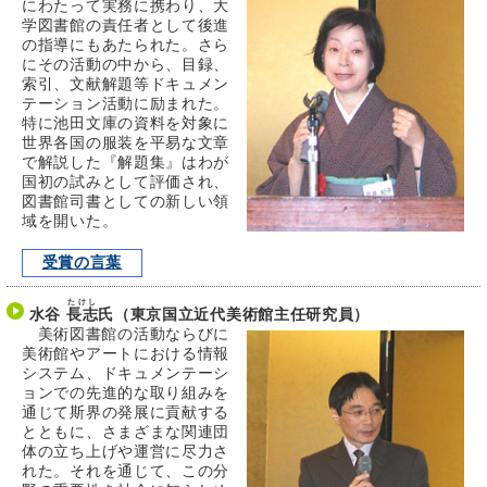
にわたって実務に携わり、大
学図書館の責任者として後進
の指導にもあたられた。さら
にその活動の中から、目録、
索引、文献解題等ドキュメン
テーション活動に励まれた。
特に池田文庫の資料を対象に
世界各国の服装を平易な文章
で解説した『解題集』はわが
国初の試みとして評価され、
図書館司書としての新しい領
域を開いた。
受賞の言葉
たけし
水谷
長志
氏（東京国立近代美術館主任研究員）
美術図書館の活動ならびに
美術館やアートにおける情報
システム、ドキュメンテーシ
ョンでの先進的な取り組みを
通じて斯界の発展に貢献する
とともに、さまざまな関連団
体の立ち上げや運営に尽力さ
れた。それを通じて、この分