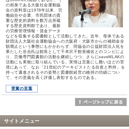
の前身である大阪社会運動協
会の資料室は1978年以来、労
働組合や企業、市民団体の貴
重な歴史的資料を数万点所蔵
する歴史資料館であり、最新
の労務管理情報・賃金データ
などを収集する図書館として活動してきた。近年、母体である
財団法人大阪社会運動協会への大阪府・大阪市からの補助金全
額廃止という事態にもかかわらず、同協会の公益財団法人化を
果たした谷合氏は館長として千本沢子館長補佐とのコンビによ
り、労働専門図書館の活動を継続しつつ、さらにsaveMLAKの
活動にも果敢に取り組んでいる。実情は言葉にし難いほどの苦
境にあって、なお「21世紀のアーキビストたる自覚と矜持」を
持って邁進されるその姿勢と図書館経営の維持の功績につい
て、その意義を高く評価し表彰するものである。
受賞の言葉
サイトメニュー