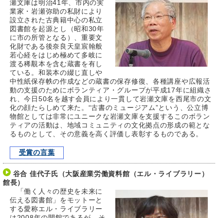
瀬文庫は明治41年、市内の実
業家・岩瀬弥助の私財により
設立された古典籍中心の私立
図書館を起源とし（昭和30年
に市の所管となる）、重要文
化財である後奈良天皇宸翰般
若心経をはじめ極めて多岐に
渡る稀覯本を含む蔵書を有し
ている。和装本の綴じ直しや
中性紙保存帙の作成などの蔵書の保存修復、各種講座や広報活
動の支援のためにボランティア・グループが平成17年に組織さ
れ、今日50名を越す会員により一貫して岩瀬文庫を西尾市の文
化の顔たらしめて来た。“古書のミュージアム”という、公立博
物館としては非常にユニークな岩瀬文庫を支援するこのボラン
ティアの活動は、地域コミュニティの文化拠点の形成の範とな
るものとして、その意義を高く評価し表彰するものである。
受賞の言葉
谷合 佳代子氏（大阪産業労働資料館（エル・ライブラリー）
館長）
「働く人々の歴史を未来に
伝える図書館」をモットーと
する愛称エル・ライブラリー
は2008年の開館であるが、そ