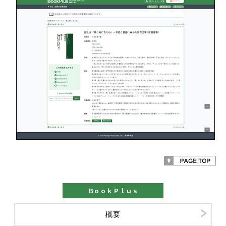
ＢｏｏｋＰｌｕｓ
概要