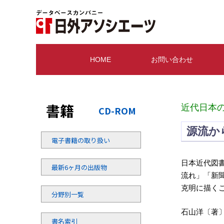
HOME
お問い合わせ
書籍
近代日本
CD-ROM
源流か
電子書籍の取り扱い
日本近代図
最新6ヶ月の出版物
流れ」「新
克明に描く
分野別一覧
石山洋〔著〕 
書名索引