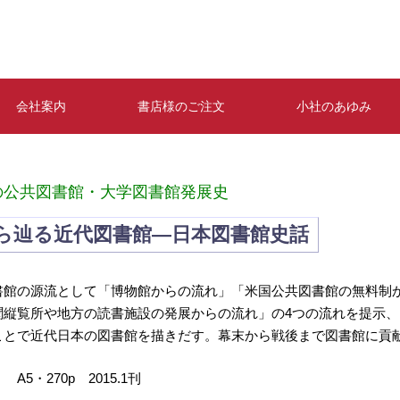
会社案内
書店様のご注文
小社のあゆみ
の公共図書館・大学図書館発展史
ら辿る近代図書館—日本図書館史話
書館の源流として「博物館からの流れ」「米国公共図書館の無料制
聞縦覧所や地方の読書施設の発展からの流れ」の4つの流れを提示
ことで近代日本の図書館を描きだす。幕末から戦後まで図書館に貢
A5・270p 2015.1刊