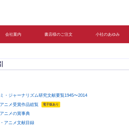
会社案内
書店様のご注文
小社のあゆみ
引
ミ・ジャーナリズム研究文献要覧1945〜2014
アニメ受賞作品総覧
電子版あり
アニメの賞事典
・アニメ文献目録