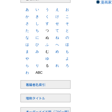
漫画家
あ
い
う
え
お
か
き
く
け
こ
さ
し
す
せ
そ
た
ち
つ
て
と
な
に
ぬ
ね
の
は
ひ
ふ
へ
ほ
ま
み
む
め
も
や
ゆ
よ
ら
り
る
れ
ろ
わ
ABC
著編者名索引
増刷タイトル
オーダーメイド版（コピー版）