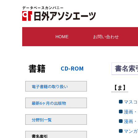
HOME
お問い合わせ
書籍
CD-ROM
書名索
電子書籍の取り扱い
【ま】
マスコ
最新6ヶ月の出版物
漫画・
分野別一覧
漫画・
マンガ
書名索引