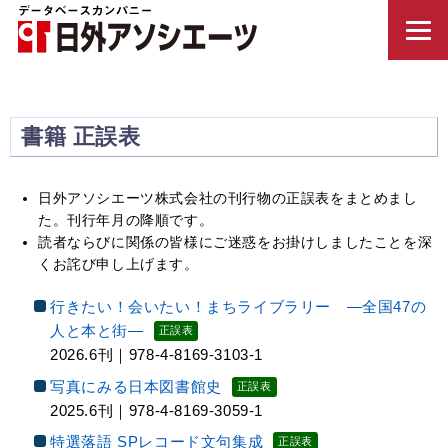
書籍 正誤表
日外アソシエーツ株式会社の刊行物の正誤表をまとめまし
た。刊行年月の降順です。
読者ならびに関係の皆様にご迷惑をお掛けしましたことを深
くお詫び申し上げます。
行きたい！会いたい！まちライブラリー ―全国47の
人と本と街―
正誤表
2026.6刊｜978-4-8169-3103-1
写真にみる日本図書館史
正誤表
2025.6刊｜978-4-8169-3059-1
特選落語 SPレコード文句集成
正誤表