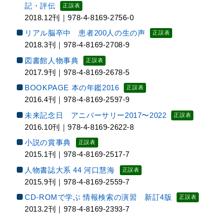
記・評伝
正誤表
2018.12刊｜978-4-8169-2756-0
リアル脳卒中 患者200人の生の声
正誤表
2018.3刊｜978-4-8169-2708-9
図書館人物事典
正誤表
2017.9刊｜978-4-8169-2678-5
BOOKPAGE 本の年鑑2016
正誤表
2016.4刊｜978-4-8169-2597-9
未来記念日 アニバーサリー2017〜2022
正誤表
2016.10刊｜978-4-8169-2622-8
小説の賞事典
正誤表
2015.1刊｜978-4-8169-2517-7
人物書誌大系 44 河口慧海
正誤表
2015.9刊｜978-4-8169-2559-7
CD-ROMで学ぶ 情報検索の演習 新訂4版
正誤表
2013.2刊｜978-4-8169-2393-7