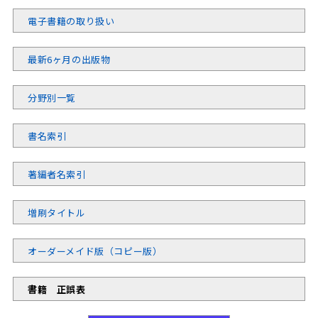
電子書籍の取り扱い
最新6ヶ月の出版物
分野別一覧
書名索引
著編者名索引
増刷タイトル
オーダーメイド版（コピー版）
書籍 正誤表