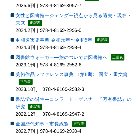
2025.6刊｜978-4-8169-3057-7
女性と図書館—ジェンダー視点から見る過去・現在・
未来
正誤表
2024.2刊｜978-4-8169-2996-0
令和災害史事典 令和元年〜令和5年
正誤表
2024.3刊｜978-4-8169-2998-4
図書館ウォーカー—旅のついでに図書館へ
正誤表
2023.1刊｜978-4-8169-2952-6
美術作品レファレンス事典 〈第II期〉 国宝・重文篇
正誤表
2023.10刊｜978-4-8169-2982-3
書誌学の誕生—コンラート・ゲスナー『万有書誌』の
研究
正誤表
2022.12刊｜978-4-8169-2947-2
全国歴代知事・市長総覧
正誤表
2022.7刊｜978-4-8169-2930-4