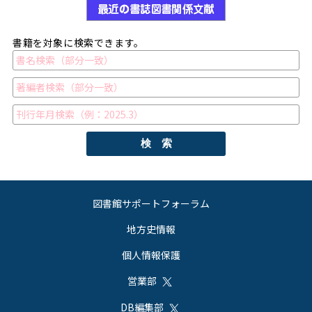
書籍を対象に検索できます。
検 索
図書館サポートフォーラム
地方史情報
個人情報保護
営業部
DB編集部