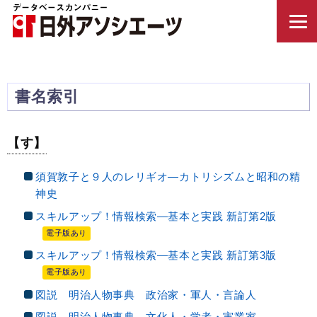
書名索引
【す】
須賀敦子と９人のレリギオ—カトリシズムと昭和の精
神史
スキルアップ！情報検索—基本と実践 新訂第2版
電子版あり
スキルアップ！情報検索—基本と実践 新訂第3版
電子版あり
図説 明治人物事典 政治家・軍人・言論人
図説 明治人物事典 文化人・学者・実業家