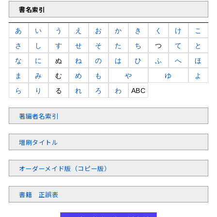
書名索引
あ
い
う
え
お
か
き
く
け
こ
さ
し
す
せ
そ
た
ち
つ
て
と
な
に
ぬ
ね
の
は
ひ
ふ
へ
ほ
ま
み
む
め
も
や
ゆ
よ
ら
り
る
れ
ろ
わ
ABC
著編者名索引
増刷タイトル
オーダーメイド版（コピー版）
書籍 正誤表