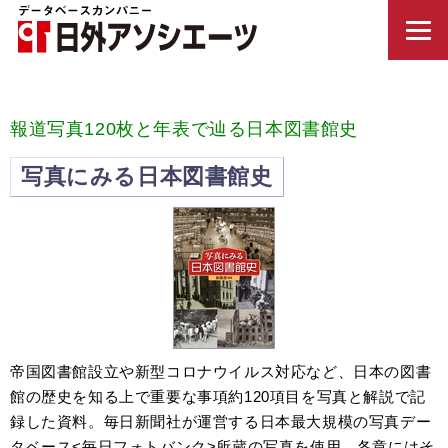
報道写真120枚と年表で辿る日本図書館史
写真にみる日本図書館史
帝国図書館設立や新型コロナウイルス対応など、日本の図書
館の歴史を知る上で重要な事項約120項目を写真と解説で記
録した資料。毎日新聞社が運営する日本最大規模の写真デー
タベース<毎日フォトバンク>所蔵の写真を使用。各章にはそ