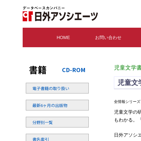
HOME
お問い合わせ
書籍
児童文学
CD-ROM
児童文学
電子書籍の取り扱い
全情報シリーズ
最新6ヶ月の出版物
児童文学の研
もわかる。
分野別一覧
日外アソシエー
書名索引