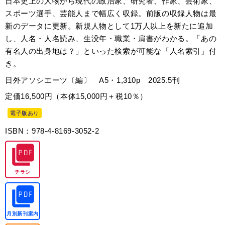
日本史上の人物から現代の政治家、研究者、作家、芸術家、
スポーツ選手、芸能人まで幅広く収録。前版の収録人物は最
新のデータに更新。新規人物として1万人以上を新たに追加
し、人名・人名読み、生没年・職業・肩書がわかる。「あの
有名人の出身地は？」といった検索が可能な「人名索引」付
き。
日外アソシエーツ〔編〕 A5・1,310p 2025.5刊
定価16,500円（本体15,000円＋税10％）
電子版あり
ISBN：978-4-8169-3052-2
チラシ
月別新刊案内