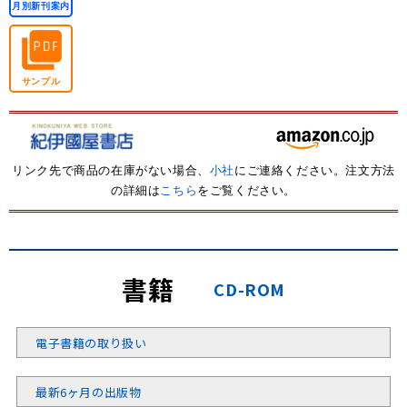
月別新刊案内
サンプル
リンク先で商品の在庫がない場合、
小社
にご連絡ください。注文方法
の詳細は
こちら
をご覧ください。
書籍
CD-ROM
電子書籍の取り扱い
最新6ヶ月の出版物