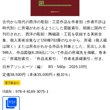
古代から現代の西洋の彫刻・工芸作品を作者別（作者不詳は
時代別）に所蔵がわかるようにした図版索引。戦後に国内で
刊行された、西洋の彫刻・陶磁器・工芸を収録する美術全
集、個人美術全集など150種782冊のなかから、所蔵（個人蔵
は除く）または所在がわかる作品を対象とした。見出し人名
986人、作品図版8,268点について作品の所蔵先を掲載。巻末
に「所蔵別索引」「作品名索引」「作者名原綴索引」付き。
日外アソシエーツ〔編〕 B5・560p 2025.10刊
定価38,500円（本体35,000円＋税10％）
電子版あり
ISBN：978-4-8169-3075-1