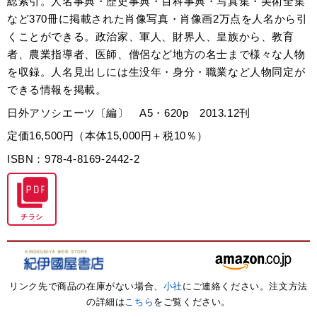
総索引。人名事典・歴史事典・百科事典・写真集・美術全集
など370冊に掲載された肖像写真・肖像画2万点を人名から引
くことができる。政治家、軍人、財界人、皇族から、教育
者、農業指導者、医師、僧侶など地方の名士まで様々な人物
を収録。人名見出しには生没年・身分・職業など人物同定が
できる情報を掲載。
日外アソシエーツ〔編〕 A5・620p 2013.12刊
定価16,500円（本体15,000円＋税10％）
ISBN：978-4-8169-2442-2
チラシ
リンク先で商品の在庫がない場合、
小社
にご連絡ください。注文方法
の詳細は
こちら
をご覧ください。