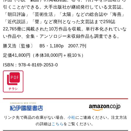
引くことができる。大手出版社が継続発行している文芸誌、
「朝日評論」「芸術生活」「太陽」などの総合誌や「海燕」
「近代説話」「聲」など廃刊となった文芸誌まで259誌
22,765冊に掲載された10万作品を収載。単行本化されていな
い作品や、全集・アンソロジー未収録作品も調査できる。
勝又浩〔監修〕 B5・1,180p 2007.7刊
定価41,800円（本体38,000円＋税10％）
ISBN：978-4-8169-2053-0
チラシ
リンク先で商品の在庫がない場合、
小社
にご連絡ください。注文方法
の詳細は
こちら
をご覧ください。