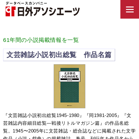
61年間の小説掲載情報を一覧
文芸雑誌小説初出総覧 作品名篇
『文芸雑誌小説初出総覧1945-1980』『同1981-2005』『文
芸雑誌内容細目総覧—戦後リトルマガジン篇』の作品名総
覧。1945〜2005年に文芸雑誌・総合誌などに掲載された文学
作品（小説・戯曲）の掲載雑誌、巻号、刊行年を作品名から