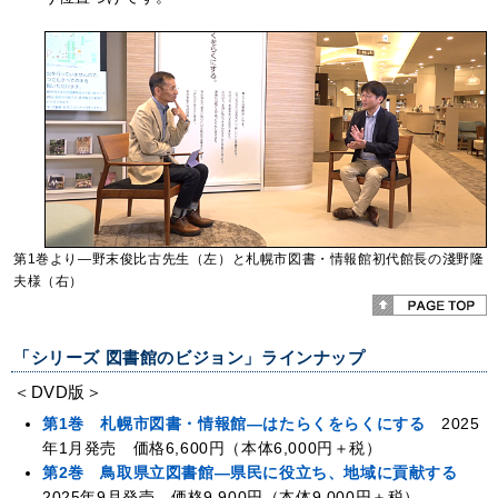
第1巻より―野末俊比古先生（左）と札幌市図書・情報館初代館長の淺野隆
夫様（右）
「シリーズ 図書館のビジョン」ラインナップ
＜DVD版＞
第1巻 札幌市図書・情報館―はたらくをらくにする
2025
年1月発売 価格6,600円（本体6,000円＋税）
第2巻 鳥取県立図書館―県民に役立ち、地域に貢献する
2025年9月発売 価格9,900円（本体9,000円＋税）