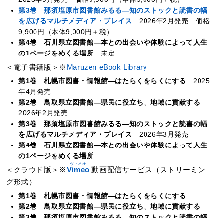
第3巻 那須塩原市図書館みるる―知のストックと読書の幅
を広げるマルチメディア・プレイス
2026年2月発売 価格
9,900円（本体9,000円＋税）
第4巻 石川県立図書館
―本との出会いや体験によって人生
の1ページをめくる場所
未定
＜電子書籍版＞※
Maruzen eBook Library
第1巻 札幌市図書・情報館―はたらくをらくにする
2025
年4月発売
第2巻 鳥取県立図書館―県民に役立ち、地域に貢献する
2026年2月発売
第3巻 那須塩原市図書館みるる―知のストックと読書の幅
を広げるマルチメディア・プレイス
2026年3月発売
第4巻 石川県立図書館
―本との出会いや体験によって人生
の1ページをめくる場所
＜クラウド版＞※
Vimeo
動画配信サービス（ストリーミン
グ形式）
第1巻 札幌市図書・情報館―はたらくをらくにする
第2巻 鳥取県立図書館―県民に役立ち、地域に貢献する
第3巻 那須塩原市図書館みるる―知のストックと読書の幅