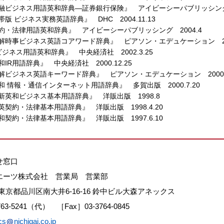
融ビジネス用語英和辞典―証券銀行保険』 アイビーシーパブリッシング 2
帯版 ビジネス実務英語辞典』 DHC 2004.11.13
約・法律用語英和辞典』 アイビーシーパブリッシング 2004.4
解時事ビジネス英語コアワード辞典』 ピアソン・エデュケーション 2002
ビジネス用語英和辞典』 中央経済社 2002.3.25
和IR用語辞典』 中央経済社 2000.12.25
解ビジネス英語キーワード辞典』 ピアソン・エデュケーション 2000.1
和 情報・通信インターネット用語辞典』 多賀出版 2000.7.20
新英和ビジネス基本用語辞典』 洋販出版 1998.8
英契約・法律基本用語辞典』 洋販出版 1998.4.20
和契約・法律基本用語辞典』 洋販出版 1997.6.10
せ窓口
エーツ株式会社 営業局 営業部
13 東京都品川区南大井6-16-16 鈴中ビル大森アネックス
763-5241（代） ［Fax］03-3764-0845
cs
nichigai.co.jp