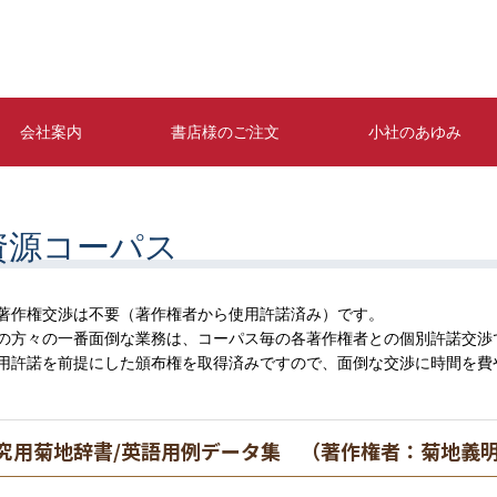
会社案内
書店様のご注文
小社のあゆみ
資源コーパス
著作権交渉は不要（著作権者から使用許諾済み）です。
の方々の一番面倒な業務は、コーパス毎の各著作権者との個別許諾交渉
用許諾を前提にした頒布権を取得済みですので、面倒な交渉に時間を費
究用菊地辞書/英語用例データ集 （著作権者：菊地義