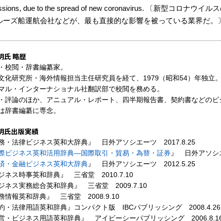
cussions, due to the spread of new coronavirus
ルーズ船運航会社などが、最も直接的な影響を被っている業界だ。
明氏 略歴
・校閲・辞書編纂家。
文化研究所・海外情報担当主任研究員を経て、1979（昭和54）年独立
マル・インターナショナル社翻訳部で校閲を務める。
・評論のほか、アニュアル・レポート、四半期報告書、契約書などのビ
は辞書編纂に専念。
明氏出版実績
務・法律ビジネス英和大辞典』 日外アソシエーツ 2017.8.25
際ビジネス英和活用辞典―国際取引・貿易・為替・証券
』 日外アソシエー
済・金融ビジネス英和大辞典
』 日外アソシエーツ 2012.5.25
ジネス時事英和辞典』 三省堂 2010.7.10
ジネス実務総合英和辞典』 三省堂 2009.7.10
務情報英和辞典』 三省堂 2008.9.10
約・法律用語英和辞典』コンパクト版 IBCパブリッシング 2008.4.26
営・ビジネス用語英和辞典』 アイビーシーパブリッシング 2006.8.1