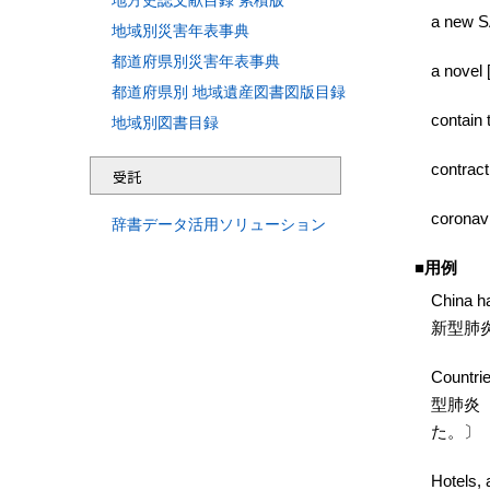
地方史誌文献目録 累積版
a new
地域別災害年表事典
都道府県別災害年表事典
a nove
都道府県別 地域遺産図書図版目録
contai
地域別図書目録
contra
受託
coron
辞書データ活用ソリューション
■
用例
China h
新型肺
Countri
型肺炎
た。〕
Hotels, 