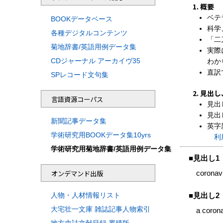
概要
ベテ
BOOKデータベース
科学
各種デジタルコンテンツ
「二
菊地辞書/英語用例データ集
実際
CDジャーナル アーカイヴ35
わか
直訳
SPレコード文句集
見出し
言語資源コーパス
見出
見出
新聞記事データ集
英字
学術研究用BOOKデータ集10yrs
利
学術研究用菊地辞書/英語用例データ集
■
見出し1
オンデマンド出版
coron
人物・人材情報リスト
■
見出し2
大宅壮一文庫 雑誌記事人物索引
a coro