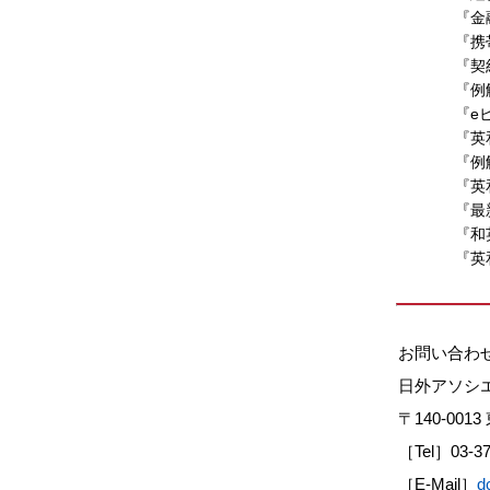
『金
『携
『契
『例
『e
『英
『例
『英
『最
『和
『英
お問い合わ
日外アソシ
〒140-00
［Tel］03-3
［E-Mail］
d