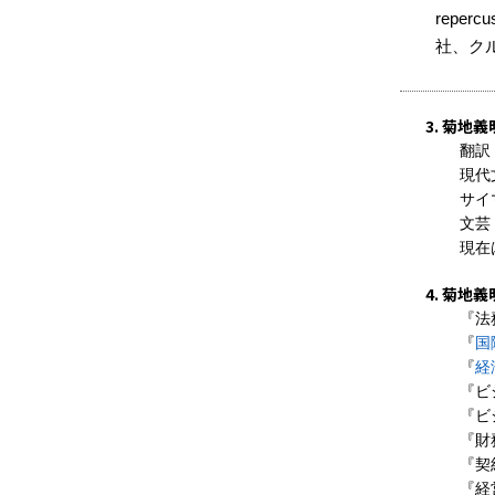
reper
社、ク
菊地義
翻訳
現代
サイ
文芸
現在
菊地義
『法
『
国
『
経
『ビ
『ビ
『財
『契
『経