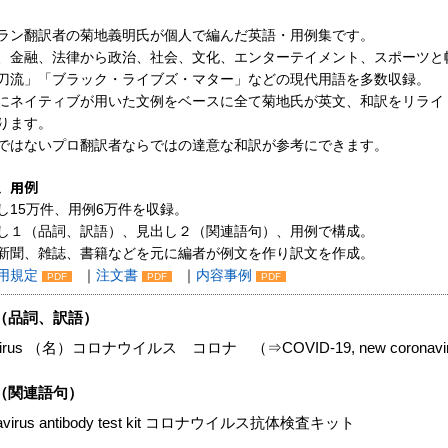
ラン翻訳者の菊地義明氏が個人で編んだ英語・用例集です。
、金融、法律から政治、社会、文化、エンターテイメント、スポーツと
刀流」「ブラック・ライブズ・マター」などの現代用語を多数収録。
にネイティブが用いた文例をベースに全て菊地氏が英文、和訳をリライ
ります。
ではないプロ翻訳者ならではの達意な和訳が参考にできます。
、用例
し15万件、用例6万件を収録。
し１（品詞、訳語）、見出し２（関連語句）、用例で構成。
新聞、雑誌、書籍などを元に編者が例文を作り訳文を作成。
用規定
｜
注文書
｜
内容事例
PDF
PDF
PDF
（品詞、訳語）
avirus （名）コロナウイルス コロナ （⇒COVID-19, new coronavir
（関連語句）
navirus antibody test kit コロナウイルス抗体検査キット