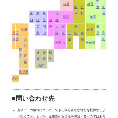
栃
福井
群馬
岐
長
木
茨
阜
野
城
山
島
鳥
京
滋賀
埼玉
口
根
取
兵
都
庫
広
岡
大
奈
愛
東
福岡
山梨
長
佐
島
山
阪
良
三
知
静
京
千
崎
賀
重
岡
葉
大
和歌山
神奈川
分
熊
愛
香
徳
本
宮
媛
川
島
崎
高知
鹿児島
沖縄
■問い合わせ先
当サイトの情報について、できる限り正確な情報を提供するよ
う努めておりますが、正確性や安全性を保証するものではあり