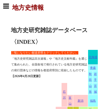
地方史情報
地方史研究雑誌データベース
〈INDEX〉
ご覧になりたい都道府県をクリックしてください。
北海道
「地方史研究雑誌目次速報」や『地方史文献年鑑』を通じ
て集められた、全国各地で発行されている地方史研究雑誌
青森
の発行団体などの情報を都道府県別に収録したものです。
秋
岩
【2026年4月28日更新】
田
手
山
宮
石
形
城
川
富
新潟
福島
山